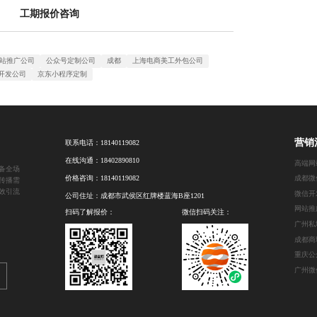
工期报价咨询
站推广公司
公众号定制公司
成都
上海电商美工外包公司
开发公司
京东小程序定制
营销
联系电话：
18140119082
在线沟通：
18402890810
高端网
备全场
价格咨询：
18140119082
成都微
传播需
效引流
微信开
公司住址：成都市武侯区红牌楼蓝海B座1201
网站推
扫码了解报价：
微信扫码关注：
广州私
成都商
重庆公
广州微