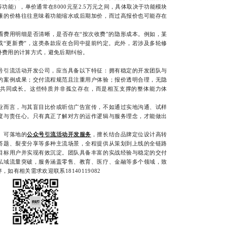
功能），单价通常在8000元至2.5万元之间，具体取决于功能模块
廉的价格往往意味着功能缩水或后期加价，而过高报价也可能存在
用明细是否清晰，是否存在“按次收费”的隐形成本。例如，某
或“更新费”，这类条款应在合同中提前约定。此外，若涉及多轮修
外费用的计算方式，避免后期纠纷。
引流活动开发公司，应当具备以下特征：拥有稳定的开发团队与
的案例成果；交付流程规范且注重用户体验；报价透明合理，无隐
共同成长。这些特质并非孤立存在，而是相互支撑的整体能力体
而言，与其盲目比价或听信广告宣传，不如通过实地沟通、试样
度与责任心。只有真正了解对方的运作逻辑与服务理念，才能做出
、可落地的
公众号引流活动开发服务
，擅长结合品牌定位设计高转
答题、裂变分享等多种主流场景，全程提供从策划到上线的全链路
目标用户并实现有效沉淀。团队具备丰富的实战经验与稳定的交付
私域流量突破，服务涵盖零售、教育、医疗、金融等多个领域，致
有相关需求欢迎联系18140119082