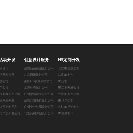
活动开发
创意设计服务
H5定制开发
站设计
成都插画长图设计公司
北京H5游戏定制
信开发公司
北京画册设计公司
武汉H5制作
发公司
重庆MG视频制作公司
H5定制
广公司
上海标志设计公司
H5定制开发公司
域商城开发公司
广州微信推文设计公司
太原H5开发公司
城系统开发
成都营销物料设计公司
H5活动定制
众号定制开发
广州专业长图设计公司
吉林H5活动制作
信二次开发公司
北京高端海报设计公司
H5游戏制作