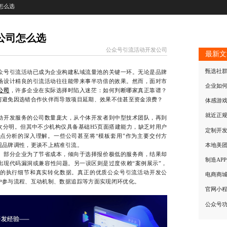
怎么选
公司怎么选
公众号引流活动开发公司
最新文
甄选社
号引流活动已成为企业构建私域流量池的关键一环。无论是品牌
场设计精良的引流活动往往能带来事半功倍的效果。然而，面对市
企业如
公司
，许多企业在实际选择时陷入迷茫：如何判断哪家真正靠谱？
何避免因选错合作伙伴而导致项目延期、效果不佳甚至资金浪费？
体感游
就近正
开发服务的公司数量庞大，从个体开发者到中型技术团队，再到
次分明。但其中不少机构仅具备基础H5页面搭建能力，缺乏对用户
定制开
点分析的深入理解。一些公司甚至将“模板套用”作为主要交付方
现品牌调性，更谈不上精准引流。
本地美
部分企业为了节省成本，倾向于选择报价极低的服务商，结果却
制造AP
出现代码漏洞或兼容性问题。另一误区则是过度依赖“案例展示”，
的执行细节和真实转化数据。真正的优质公众号引流活动开发公
电商商
户参与流程、互动机制、数据追踪等方面实现闭环优化。
官网小
公众号