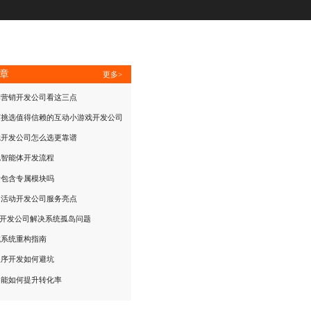
章
更多>
群营销开发公司看这三点
何挑选值得信赖的互动小游戏开发公司
戏开发公司怎么选更靠谱
规智能体开发流程
发包含专属模块吗
团活动开发公司服务亮点
P开发公司解决系统孤岛问题
城系统重构指南
程序开发如何避坑
功能如何提升转化率