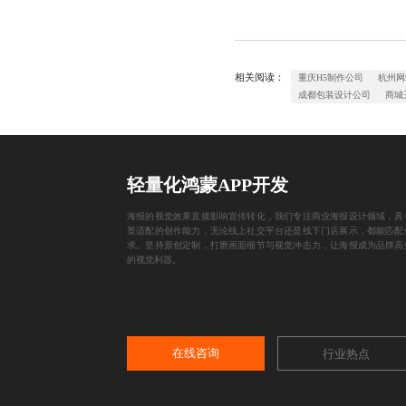
相关阅读：
重庆H5制作公司
杭州网
成都包装设计公司
商城
轻量化鸿蒙APP开发
海报的视觉效果直接影响宣传转化，我们专注商业海报设计领域，具
景适配的创作能力，无论线上社交平台还是线下门店展示，都能匹配
求。坚持原创定制，打磨画面细节与视觉冲击力，让海报成为品牌高
的视觉利器。
在线咨询
行业热点