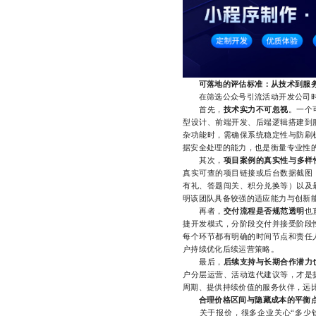
可落地的评估标准：从技术到服
在筛选公众号引流活动开发公司时
首先，
技术实力不可忽视
。一个
型设计、前端开发、后端逻辑搭建到
杂功能时，需确保系统稳定性与防刷
据安全处理的能力，也是衡量专业性
其次，
项目案例的真实性与多样
真实可查的项目链接或后台数据截图
有礼、答题闯关、积分兑换等）以及
明该团队具备较强的适应能力与创新
再者，
交付流程是否规范透明
也
捷开发模式，分阶段交付并接受阶段
每个环节都有明确的时间节点和责任
户持续优化后续运营策略。
最后，
后续支持与长期合作潜力
户分层运营、活动迭代建议等，才是
周期、提供持续价值的服务伙伴，远
合理价格区间与隐藏成本的平衡
关于报价，很多企业关心“多少钱