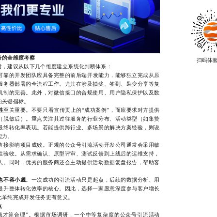
务的全维度考察
扫码体
，建议从以下几个维度建立系统化判断体系：
可靠的开发团队应具备完整的前后端开发能力，能够独立完成从原
服务器部署的全流程工作。尤其在涉及抽奖、签到、裂变分享等复
机制的完善。此外，对微信接口的合规使用、用户隐私保护以及数
的关键指标。
性
至关重要。不要只看宣传页上的“成功案例”，而应要求对方提供
（脱敏后）。重点关注其过往服务的行业分布、活动类型（如集赞
最终转化率表现。若能提供跨行业、多场景的解决方案经验，则说
能力。
直接影响项目成败。正规的公众号引流活动开发公司通常会采用敏
性验收。从需求确认、原型评审、测试反馈到上线后的运维支持，
人。同时，优秀的服务商还会主动提供活动数据复盘报告，帮助客
也不容小觑
。一次成功的引流活动只是起点，后续的数据分析、用
提升整体转化效率的核心。因此，选择一家愿意深度参与客户增长
比单纯完成开发任务更有意义。
点
才算合理”。根据市场调研，一个中等复杂度的公众号引流活动